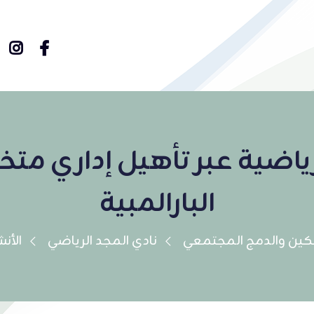
رياضية عبر تأهيل إداري م
البارالمبية
كين والدمج المجتمعي
نادي المجد الرياضي
الأن