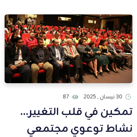
30 نيسان , 2025
87
تمكين في قلب التغيير...
نشاط توعوي مجتمعي